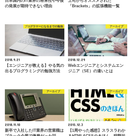
日本国内のIT業界の将来性や今後
上司からオススメされた
の発展が期待できない理由
「Brackets」の拡張機能一覧
プログラマーになるまでの勉強
アーカイブ
2018.9.21
2018.12.29
【エンジニアが教える】やる気の
Webエンジニアとシステムエン
出るプログラミングの勉強方法
ジニア（SE）の違いとは
アーカイブ
アーカイブ
2018.11.10
2015.12.3
新卒で入社したIT業界の営業職は
【1周やった感想】スラスラわか
ブラック企業で激務だった話
るHTML&CSSのきほん、狩野祐