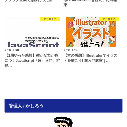
東
アーカイブ
アーカイブ
2017.9.30
2016.7.16
【1周やった感想】確かな力が身
【本の感想】Illustratorでイラス
につくJavaScript「超」入門、狩
トを描こう! 超入門教室 | …
野…
管理人 / かしろう