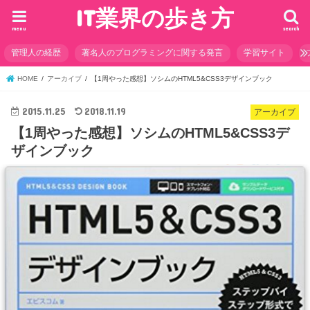
IT業界の歩き方
menu
search
管理人の経歴
著名人のプログラミングに関する発言
学習サイト
HOME
アーカイブ
【1周やった感想】ソシムのHTML5&CSS3デザインブック
2015.11.25
2018.11.19
アーカイブ
【1周やった感想】ソシムのHTML5&CSS3デ
ザインブック