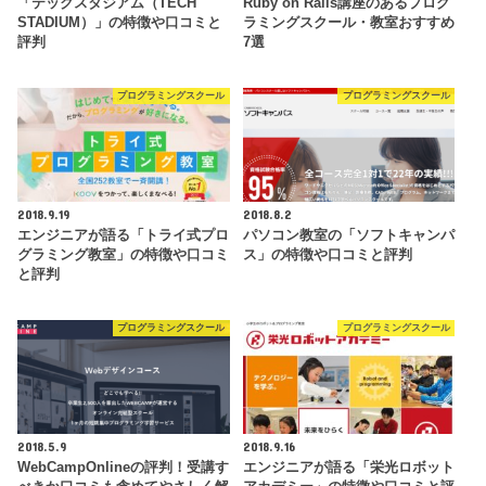
「テックスタジアム（TECH
Ruby on Rails講座のあるプログ
STADIUM）」の特徴や口コミと
ラミングスクール・教室おすすめ
評判
7選
プログラミングスクール
プログラミングスクール
2018.9.19
2018.8.2
エンジニアが語る「トライ式プロ
パソコン教室の「ソフトキャンパ
グラミング教室」の特徴や口コミ
ス」の特徴や口コミと評判
と評判
プログラミングスクール
プログラミングスクール
2018.5.9
2018.9.16
WebCampOnlineの評判！受講す
エンジニアが語る「栄光ロボット