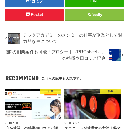
はてブ
LINE
Pocket
feedly
テックアカデミーのメンターの仕事が副業として魅
力的な件について
週2の副業案件も可能「プロシート（PROsheet）」
の特徴や口コミと評判
RECOMMEND
こちらの記事も人気です。
仕事
仕事
2018.3.18
2018.4.26
「Re就活」の特徴や口コミと評
スロニートが就職する方法｜将来