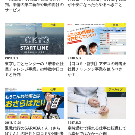
判。学情の第二新卒や既卒向けの
が不安になったらやるべきこと
サービス
仕事
仕事
2018.9.9
2018.5.3
東京しごとセンターの「若者正社
【口コミ・評判】アデコの若者正
員チャレンジ事業」の特徴や口コ
社員チャレンジ事業を使うべき
ミと評判
か？
仕事
アーカイブ
2018.10.21
2017.5.3
退職代行のSARABAくん（さら
定時退社で帰れる仕事に転職して
ばくん）の評判と口コミや利用者
も幸せではなかった例