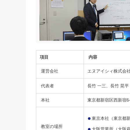
項目
内容
運営会社
エヌアイシィ株式会
代表者
長竹 一三、長竹 晃平
本社
東京都新宿区西新宿6-
東京本社（東京都新宿
教室の場所
大阪営業所（大阪府