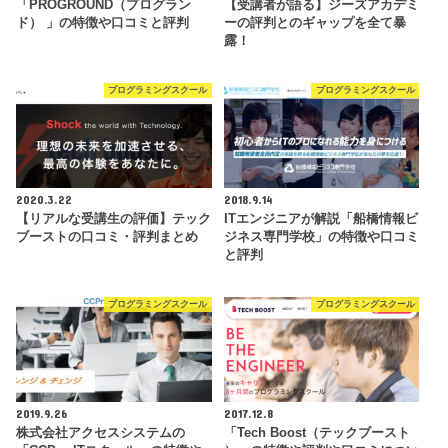
「PROGROUND（プログラン
【受講者が語る】ジーズアカデミ
ド） 」の特徴や口コミと評判
ーの評判とのギャップを全て暴
露！
プログラミングスクール
プログラミングスクール
2020.3.22
2018.9.14
【リアルな受講生の評価】テック
ITエンジニアが解説「船橋情報ビ
ブーストの口コミ・評判まとめ
ジネス専門学校」の特徴や口コミ
と評判
プログラミングスクール
プログラミングスクール
2019.9.26
2017.12.8
株式会社アクセスシステムの
「Tech Boost（テックブースト