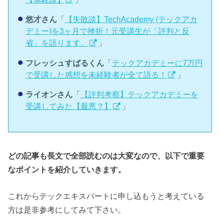
悠才さん
「
【失敗談】TechAcademy (テックアカ
デミー)を3ヶ月で挫折！元受講生が「評判と反
省」を語ります。
」
フレッシュすばるくん
「
テックアカデミーに7万円
で受講した感想を未経験者が全て語る！
」
ライオンさん
「
【評判考察】テックアカデミーを
受講してみた【最悪？】
」
どの記事も長文で全部読むのは大変なので、以下で重要
なポイントを紹介していきます。
これからテックエキスパートに申し込もうと考えている
方は是非参考にしてみて下さい。