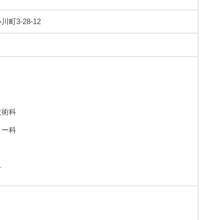
3-28-12
技術科
ター科
科