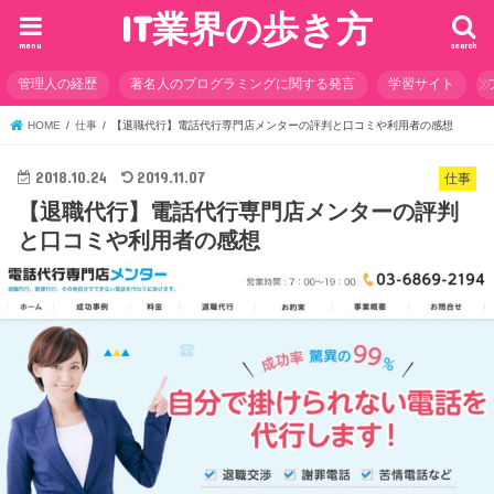
IT業界の歩き方
menu
search
管理人の経歴
著名人のプログラミングに関する発言
学習サイト
HOME
仕事
【退職代行】電話代行専門店メンターの評判と口コミや利用者の感想
2018.10.24
2019.11.07
仕事
【退職代行】電話代行専門店メンターの評判
と口コミや利用者の感想