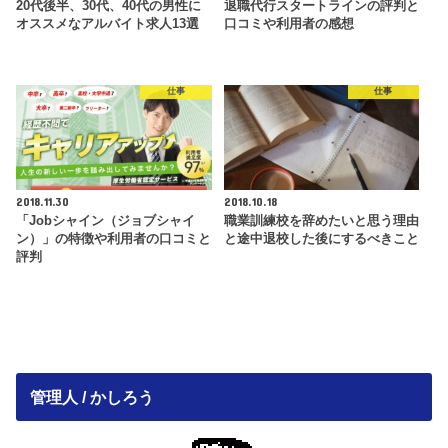
20代後半、30代、40代の男性に
退職代行スタートラインの評判と
オススメなアルバイト求人13選
口コミや利用者の感想
仕事
仕事
2018.11.30
2018.10.18
「Jobシャイン（ジョブシャイ
職業訓練校を辞めたいと思う理由
ン）」の特徴や利用者の口コミと
と途中退校した後にするべきこと
評判
管理人 / かしろう