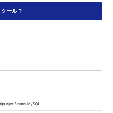
スクール？
ipt Ajax Smarty MySQL