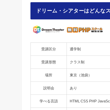
ドリーム・シアターはどんな
受講区分
通学制
受講形態
クラス制
場所
東京（池袋）
説明会
あり
学べる言語
HTML CSS PHP JavaScr