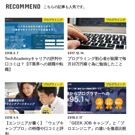
RECOMMEND
こちらの記事も人気です。
プログラミング
プログラミング
2018.2.7
2017.12.14
TechAcademyキャリアの評判や
プログラミング初心者が副業で毎
口コミは？【IT業界への就職や転
月10万円稼ぐ為に勉強したこと
職】
プログラミング
プログラミング
2018.4.5
2018.2.17
【エンジニアが書く】「ウェブキ
「GEEK JOB キャンプ」と「プ
ャンププロ」の特徴や口コミと評
ロエンジニア」の違いを徹底比較
判