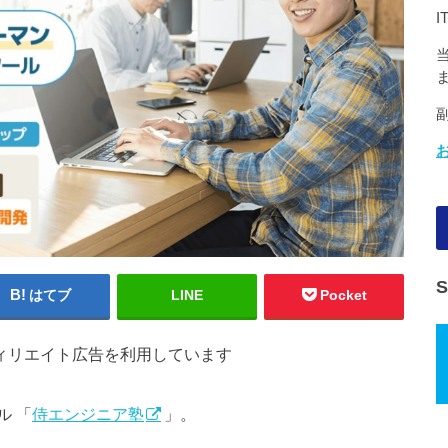
はてブ
LINE
Pocket
ィリエイト広告を利用しています
ル 「
侍エンジニア塾
」。