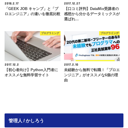
2018.2.17
2017.12.27
「GEEK JOB キャンプ」と「プ
【口コミ評判】DataMix受講者の
ロエンジニア」の違いを徹底比較
感想から分かるデータミックスが
選ばれ…
プログラミング
プログラミング
2017.12.2
2017.2.10
【初心者向け】Python入門者に
未経験から無料で転職！「プロエ
オススメな無料学習サイト
ンジニア」がオススメな6個の理
由
管理人 / かしろう