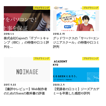
プログラミング
プログラミング
2018.1.4
2018.2.19
株式会社Cajonの「ITブートキャ
グッドワークスの「サーバーエン
ンプ（IBC）」の特徴や口コミ評
ジニアスクール」の特徴や口コミ
判を…
評判
プログラミング
プログラミング
2017.9.22
2020.3.9
【書評やレビュー】Web制作者
【受講者の口コミ】ジーズアカデ
のためのSassの教科書の評価
ミーを卒業した感想や評判