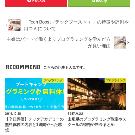
Pocket
feedly
「Tech Boost（テックブースト ）」の特徴や評判や
口コミについて
主婦はパートで働くよりプログラミングを学んだ方
が良い理由
RECOMMEND
こちらの記事も人気です。
プログラミング
プログラミング
2019.10.18
2017.9.22
【辛口評価】テックアカデミーの
山形県のプログラミング教室やス
無料体験の内容と1週間やった感
クールの特徴や料金まとめ
想