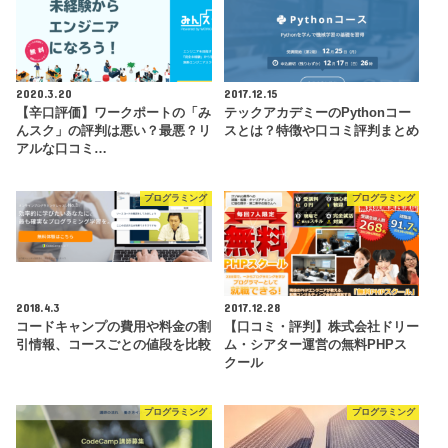
2020.3.20
2017.12.15
【辛口評価】ワークポートの「み
テックアカデミーのPythonコー
んスク」の評判は悪い？最悪？リ
スとは？特徴や口コミ評判まとめ
アルな口コミ…
プログラミング
プログラミング
2018.4.3
2017.12.28
コードキャンプの費用や料金の割
【口コミ・評判】株式会社ドリー
引情報、コースごとの値段を比較
ム・シアター運営の無料PHPス
クール
プログラミング
プログラミング