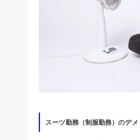
スーツ勤務（制服勤務）のデメ