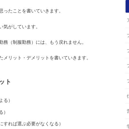
思ったことを書いていきます。
い気がしています。
勤務（制服勤務）には、もう戻れません。
たメリット・デメリットを書いていきます。
ット
よる）
る）
にすれば選ぶ必要がなくなる）