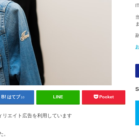
はてブ
LINE
Pocket
10
ィリエイト広告を利用しています
た。