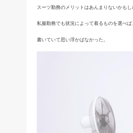
スーツ勤務のメリットはあんまりないかもし
私服勤務でも状況によって着るものを選べば
書いていて思い浮かばなかった。