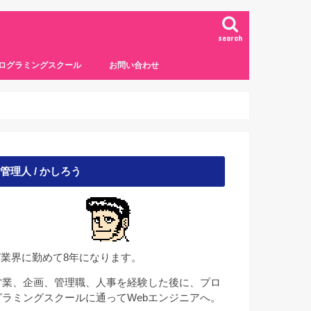
search
ログラミングスクール
お問い合わせ
管理人 / かしろう
IT業界に勤めて8年になります。
営業、企画、管理職、人事を経験した後に、プロ
グラミングスクールに通ってWebエンジニアへ。