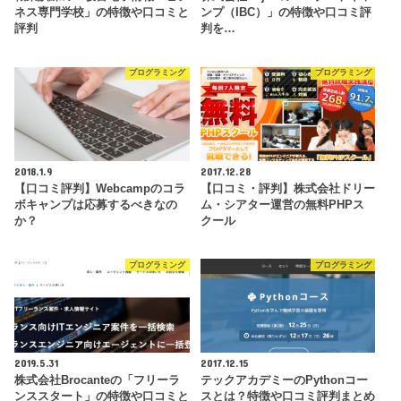
ネス専門学校」の特徴や口コミと
ンプ（IBC）」の特徴や口コミ評
評判
判を…
プログラミング
プログラミング
2018.1.9
2017.12.28
【口コミ評判】Webcampのコラ
【口コミ・評判】株式会社ドリー
ボキャンプは応募するべきなの
ム・シアター運営の無料PHPス
か？
クール
プログラミング
プログラミング
2019.5.31
2017.12.15
株式会社Brocanteの「フリーラ
テックアカデミーのPythonコー
ンススタート」の特徴や口コミと
スとは？特徴や口コミ評判まとめ