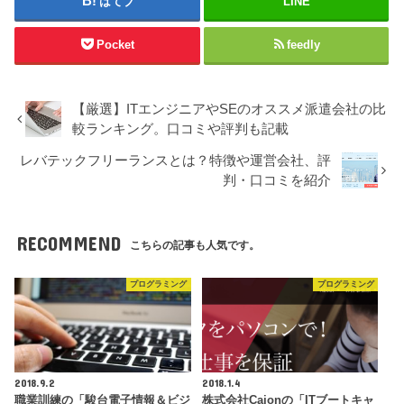
はてブ
LINE
Pocket
feedly
【厳選】ITエンジニアやSEのオススメ派遣会社の比
較ランキング。口コミや評判も記載
レバテックフリーランスとは？特徴や運営会社、評
判・口コミを紹介
RECOMMEND
こちらの記事も人気です。
プログラミング
プログラミング
2018.9.2
2018.1.4
職業訓練の「駿台電子情報＆ビジ
株式会社Cajonの「ITブートキャ