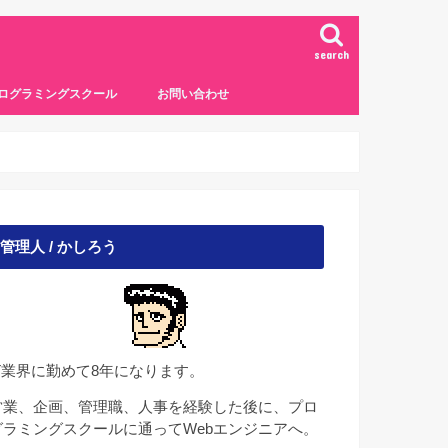
search
ログラミングスクール
お問い合わせ
管理人 / かしろう
IT業界に勤めて8年になります。
営業、企画、管理職、人事を経験した後に、プロ
グラミングスクールに通ってWebエンジニアへ。